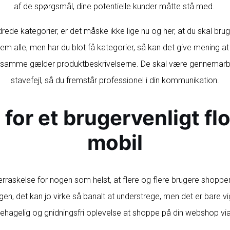
af de spørgsmål, dine potentielle kunder måtte stå med.
rede kategorier, er det måske ikke lige nu og her, at du skal brug
 dem alle, men har du blot få kategorier, så kan det give mening at
et samme gælder produktbeskrivelserne. De skal være gennemar
stavefejl, så du fremstår professionel i din kommunikation.
 for et brugervenligt fl
mobil
erraskelse for nogen som helst, at flere og flere brugere shopper
en, det kan jo virke så banalt at understrege, men det er bare vig
n behagelig og gnidningsfri oplevelse at shoppe på din webshop v