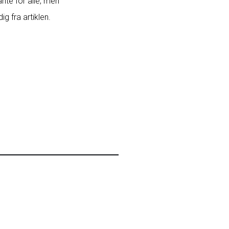
ante for alle, men
g fra artiklen.