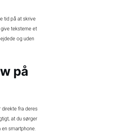
e tid på at skrive
 give teksterne et
bejdede og uden
ow på
 direkte fra deres
tigt, at du sørger
ia en smartphone.