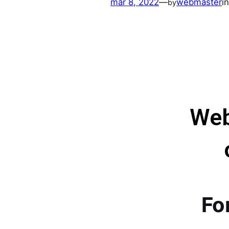
mar 8, 2022
—
webmaster
i
by
Web
Fo