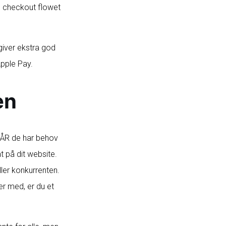
m checkout flowet
giver ekstra god
Apple Pay.
en
NÅR de har behov
t på dit website.
ler konkurrenten.
er med, er du et