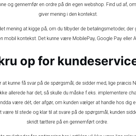
one og gennemfør en ordre på din egen webshop. Find ud af, o
giver mening i den kontekst.
det mening at kigge på, om du tilbyder de betalingsmetoder, der 
en mobil kontekst. Det kunne være MobilePay, Google Pay eller 
kru op for kundeservic
 at kunne få svar på de spørgsmål, de sidder med, lige præcis 
 ikke allerede har det, så skulle du måske f.eks. implementere cha
dda være dét, der afgør, om kunden vælger at handle hos dig el
t være til stede og klar til at svare på de spørgsmål, kunden sidd
skridt tættere på en gennemført ordre.