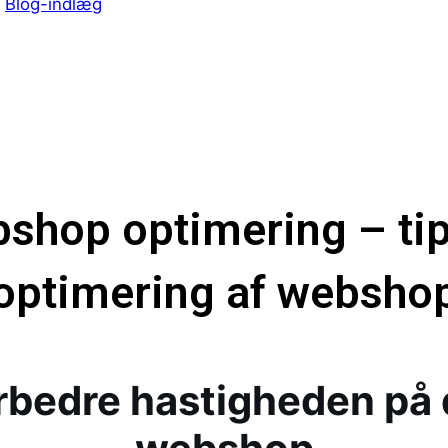
n
Blog-indlæg
shop optimering – tips
optimering af websho
rbedre hastigheden på 