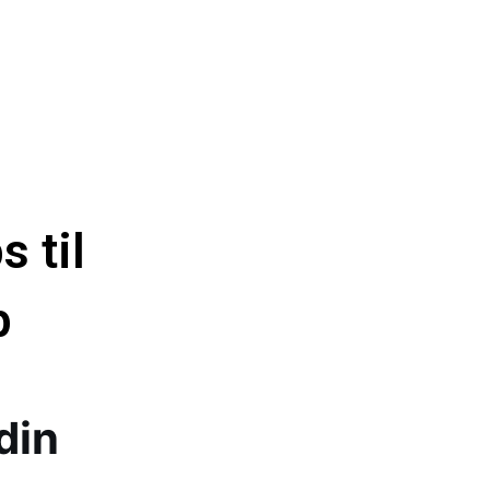
 til
p
din