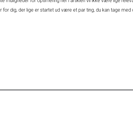
e muligheder for optimering her i artiklen vil ikke være lige relev
for dig, der lige er startet ud være et par ting, du kan tage med di